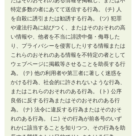
たはそのおそれのある情報を掲載し、または不
特定多数の者にあてて送信する行為。
(チ) 人
を自殺に誘引または勧誘する行為。
(ツ) 犯罪
や違法行為に結びつく、またはそのおそれの高
い情報や、他者を不当に誹謗中傷・侮辱した
り、プライバシーを侵害したりする情報または
これらのおそれのある情報を不特定の者として
ウェブページに掲載等させることを助長する行
為。
(テ) 他の利用者や第三者に著しく迷惑を
かける行為、社会的に許されないような行為、
またはこれらのおそれのある行為。
(ト) 公序
良俗に反する行為またはそのおそれのある行
為。
(ナ) 法令に違反する行為またはそのおそ
れのある行為。
(ニ) その行為が前各号のいず
れかに該当することを知りつつ、その行為を助