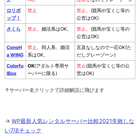
ロリポ
禁止
禁止。
(競馬や宝くじ等の
ップ！
公営はOK)
さくら
禁止。
婚活系はOK。
禁止。
(競馬や宝くじ等の
公営はOK)
ConoH
禁止。
同人系、婚活
言及なしなので一応OK(た
a WING
系はOK。
だしグレーゾーン)
Colorfu
OK
(アダルト専用サ
禁止
(競馬や宝くじ等の公
lBox
ーバーに限る)
営はOK)
↑サーバー名クリックで詳細解説に飛びます
→
WP最新人気レンタルサーバー比較2021失敗しな
い7項チェック