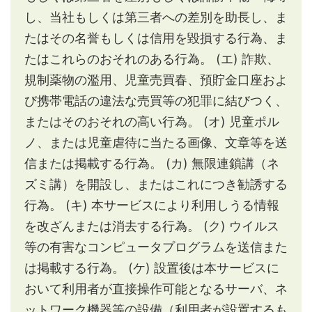
し、当社もしくは第三者への差別を助長し、ま
たはその名誉もしくは信用を毀損する行為、ま
たはこれらのおそれのある行為。
(エ) 詐欺、
規制薬物の濫用、児童売買春、預貯金口座およ
び携帯電話の違法な売買等の犯罪に結びつく、
またはそのおそれの高い行為。
(オ) 児童ポル
ノ、または児童虐待に当たる画像、文章等を送
信または掲載する行為。
(カ) 無限連鎖講（ネ
ズミ講）を開設し、またはこれにつき勧誘する
行為。
(キ) 本サービスにより利用しうる情報
を改ざんまたは消去する行為。
(ク) ウイルス
等の有害なコンピュータプログラムを送信また
は掲載する行為。
(ケ) 設置後は本サービスに
おいて利用者が直接操作可能となるサーバ、ネ
ットワーク機器等の設備（利用者が設置するも