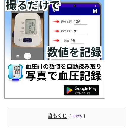
もくじ
show