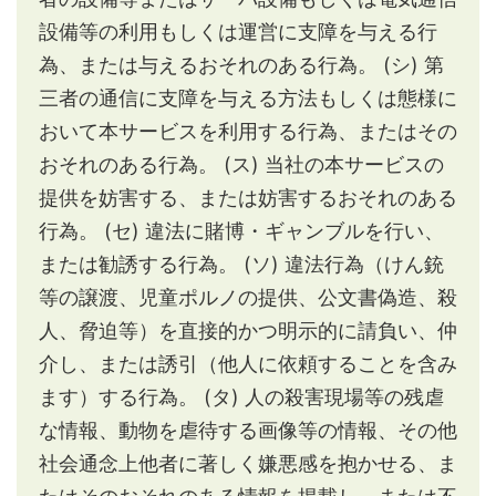
設備等の利用もしくは運営に支障を与える行
為、または与えるおそれのある行為。
(シ) 第
三者の通信に支障を与える方法もしくは態様に
おいて本サービスを利用する行為、またはその
おそれのある行為。
(ス) 当社の本サービスの
提供を妨害する、または妨害するおそれのある
行為。
(セ) 違法に賭博・ギャンブルを行い、
または勧誘する行為。
(ソ) 違法行為（けん銃
等の譲渡、児童ポルノの提供、公文書偽造、殺
人、脅迫等）を直接的かつ明示的に請負い、仲
介し、または誘引（他人に依頼することを含み
ます）する行為。
(タ) 人の殺害現場等の残虐
な情報、動物を虐待する画像等の情報、その他
社会通念上他者に著しく嫌悪感を抱かせる、ま