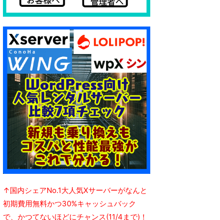
↑国内シェアNo.1大人気Xサーバーがなんと
初期費用無料かつ30%キャッシュバック
で、かつてないほどにチャンス(11/4まで)！