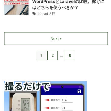
WordPressとLaravelの比較。稼ぐに
はどちらを使うべきか？
laravel 入門
Next »
1
2
…
6