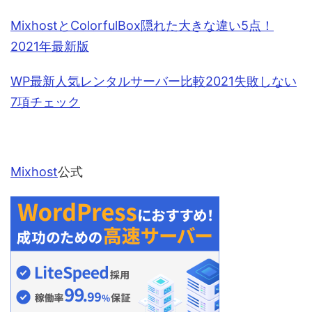
MixhostとColorfulBox隠れた大きな違い5点！
2021年最新版
WP最新人気レンタルサーバー比較2021失敗しない
7項チェック
Mixhost
公式