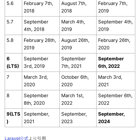
5.6
February 7th,
August 7th,
February 7th,
2018
2018
2019
5.7
September
March 4th,
September 4th,
4th, 2018
2019
2019
5.8
February 26th,
August 26th,
February 26th,
2019
2019
2020
6
September
September
September
(LTS)
3rd, 2019
7th, 2021
6th, 2022
7
March 3rd,
October 6th,
March 3rd,
2020
2020
2021
8
September
March 1st,
September 6th,
8th, 2020
2022
2022
9(LTS
September,
September,
September,
)
2021
2023
2024
Laravel公式
より引用