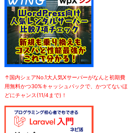
↑国内シェアNo.1大人気Xサーバーがなんと初期費
用無料かつ30%キャッシュバックで、かつてないほ
どにチャンス(11/4まで)！