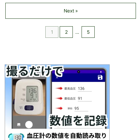
Next »
1
2
…
5