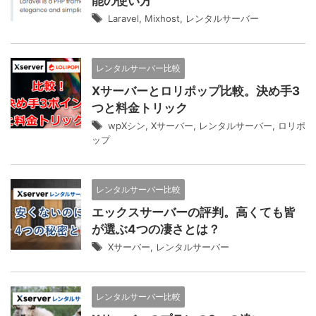
能の使い方
Laravel
,
Mixhost
,
レンタルサーバー
レンタルサーバー比較
Xサーバーとロリポップ比較。決め手3
つと料金トリック
wpXシン
,
Xサーバー
,
レンタルサーバー
,
ロリポ
ップ
レンタルサーバー比較
エックスサーバーの評判。高くても皆
が選ぶ4つの凄さとは？
Xサーバー
,
レンタルサーバー
レンタルサーバー比較