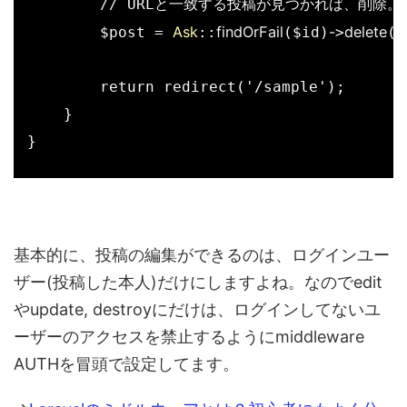
        // URLと一致する投稿が見つかれば、削除。

Ask
findOrFail
-
delete
        $post = 
::
($id)
>
()
        return redirect('/sample');

    }

}
基本的に、投稿の編集ができるのは、ログインユー
ザー(投稿した本人)だけにしますよね。なのでedit
やupdate, destroyにだけは、ログインしてないユ
ーザーのアクセスを禁止するようにmiddleware
AUTHを冒頭で設定してます。