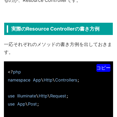
るのが、Resource Controllerです。
実際のResource Controllerの書き方例
一応それぞれのメソッドの書き方例を出しておきま
す。
コピー
php
<?
namespace
App
Http
Controllers
\
\
;

use
Illuminate
Http
Request
\
\
use
App
Post
\
;
