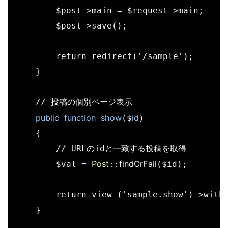
        $post->main = $request->main;

        $post->save();

        return redirect('/sample');

    }

    // 投稿の個別ページ表示

public
function
show
id
($
)

    {

        // URLのidと一致する投稿を取得

Post
findOrFail
        $val = 
::
($id);

        return view ('sample.show')->with(
    }
