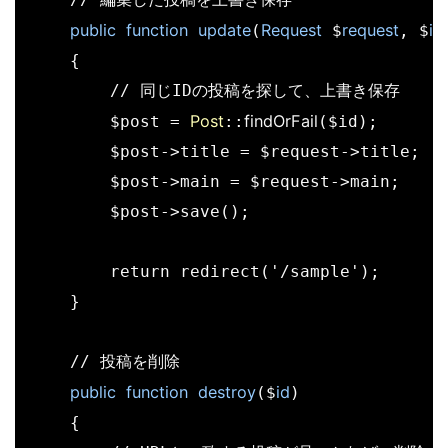
public
function
update
Request
request
id
(
 $
, $
)
    {

        // 同じIDの投稿を探して、上書き保存

Post
findOrFail
        $post = 
::
($id);

        $post->title = $request->title;

        $post->main = $request->main;

        $post->save();

        return redirect('/sample');

    }

    // 投稿を削除

public
function
destroy
id
($
)

    {
