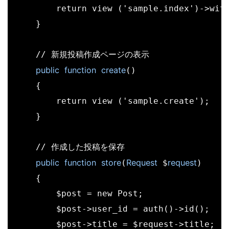
        return view ('sample.index')->with
    }

    // 新規投稿作成ページの表示

public
function
create
()

    {

        return view ('sample.create');

    }

    // 作成した投稿を保存

public
function
store
Request
request
(
 $
)

    {

        $post = new Post;

        $post->user_id = auth()->id();

        $post->title = $request->title;
