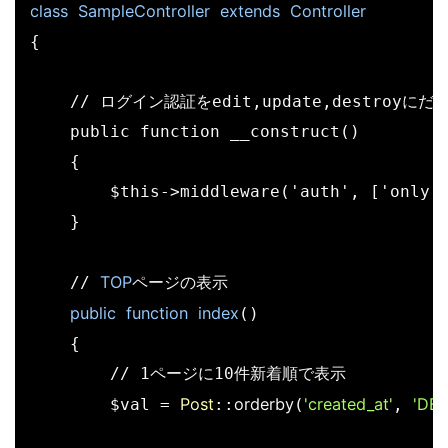
class
SampleController
extends
Controller
{

    // ログイン認証をedit,update,destroyにだ
    public function __construct()

    {

        $this->middleware('auth', ['only' 
    }

TOP
    // 
ページの表示

public
function
index
()

    {

        // 1ページに10件新着順で表示

Post
orderby
'created_at'
'DES
        $val = 
::
(
, 