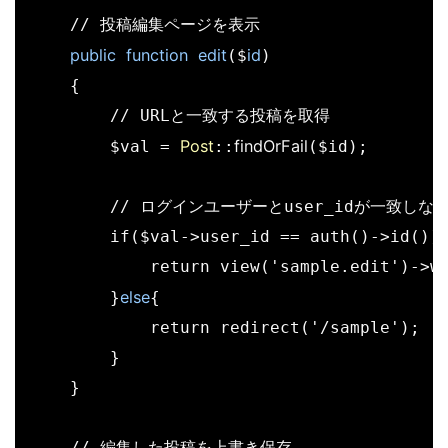
    // 投稿編集ページを表示

public
function
edit
id
($
)

    {

        // URLと一致する投稿を取得

Post
findOrFail
        $val = 
::
($id);

        // ログインユーザーとuser_idが一致し
        if($val->user_id == auth()->id()){
            return view('sample.edit')->wi
else
        }
{

            return redirect('/sample');

        }

    }

    // 編集した投稿を上書き保存
