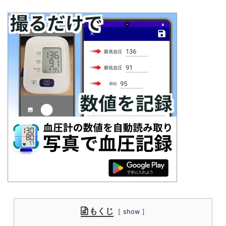
もくじ
show