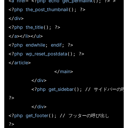
a
href
php
echo
get_permalink
<
="<?
(); ?>">

php
the_post_thumbnail
<?
(); ?>

div
</
>

php
the_title
<?
(); ?>

a
li
ul
</
></
></
>

php
endwhile
endif
<?
; 
; ?>

php
wp_reset_postdata
<?
(); ?>

article
</
>

main
		</
>

div
	</
>

php
get_sidebar
	<?
(); // サイドバーの呼
?>

div
	</
>

php
get_footer
<?
(); // フッターの呼び出し

?>