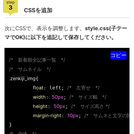
step
3
CSSを追加
次にCSSで、表示を調整します。
style.css(子テー
マでOK)に以下を追記して保存してください。
コピー
/*　新着順全記事一覧　*/
/*　サムネイル　*/
.zenkiji_img
{

float
/*　左寄せ　*/
: left; 
width
50px
/*　サイズ幅　*/
: 
; 
height
50px
/*　サイズ高さ */
: 
; 
margin-right
10px
/*　サムネと文字の隙間
: 
; 
/*　全体　*/