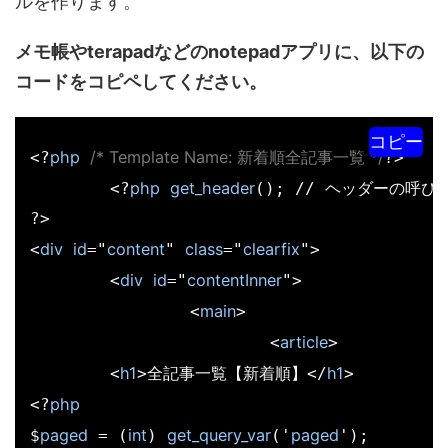
ルを作ります。
メモ帳やterapadなどのnotepadアプリに、以下の
コードをコピペしてください。
コピー
php
/* Template Name: 新着順全記事一覧 */
<?
?>

php
get_header
	<?
(); // ヘッダーの呼び出
?>

div
id
content
class
clearfix
<
="
" 
="
">

div
id
contentInner
	<
="
">

main
		<
>

article
			<
>

h1
h1
	<
>全記事一覧【新着順】</
>

php
<?
paged
int
get_query_var
paged
$
 = (
) 
('
');
