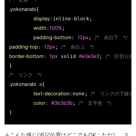
.yokonarabi
{ 

display
:inline-block;

width
100%
:
;

padding-bottom
12px
/*　余白下　*/
: 
; 
padding-top
12px
/*　余白上　*/
: 
; 
border-bottom
1px
#e3e3e3
/*　区切り線　
: 
 solid 
; 
/*　リンク　*/
.yokonarabi
a
{

text-decoration
/*　リンクの下線を
:none; 
color
#3b3b3b
/*　文字色　*/
: 
; 
} 
↓こんな感じ(追記位置はどこでもOK：ただし、ス