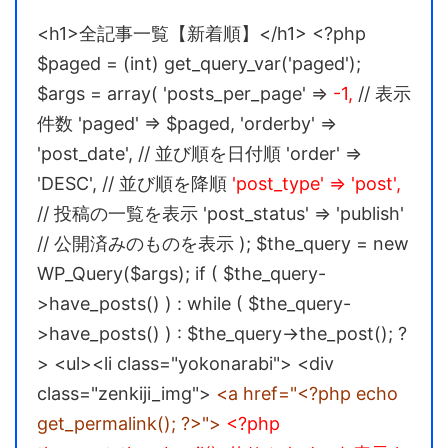
<h1>全記事一覧【新着順】</h1>
<?php
$paged = (int) get_query_var('paged');
$args = array(
'posts_per_page' =>
-1,
// 表示
件数
'paged' => $paged,
'orderby' =>
'post_date', // 並び順を日付順
'order' =>
'DESC', // 並び順を降順
'post_type' => 'post',
// 投稿の一覧を表示
'post_status' => 'publish'
// 公開済みのものを表示
);
$the_query = new
WP_Query($args);
if ( $the_query-
>have_posts() ) :
while ( $the_query-
>have_posts() ) : $the_query->the_post();
?
>
<ul><li class="yokonarabi">
<div
class="zenkiji_img">
<a href="<?php echo
get_permalink(); ?>">
<?php