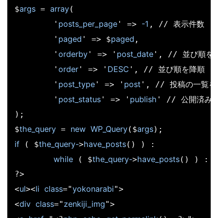
args
array
$
 = 
(

posts_per_page
-1
	'
' => 
, // 表示件数

paged
paged
	'
' => $
,

orderby
post_date
	'
' => '
', // 並び順を
order
DESC
	'
' => '
', // 並び順を降順

post_type
post
	'
' => '
', // 投稿の一覧を
post_status
publish
	'
' => '
' // 公開済み
);

the_query
new
WP_Query
args
$
 = 
($
if
the_query-
have_posts
 ( $
>
() ) :

while
the_query-
have_posts
 ( $
>
() ) : 
?>

ul
li
class
yokonarabi
<
><
="
">

div
class
zenkiji_img
<
="
">
