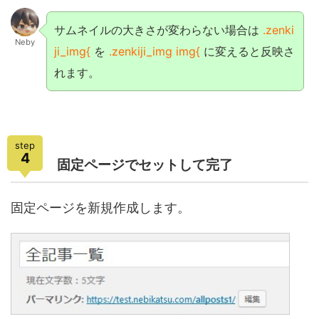
サムネイルの大きさが変わらない場合は
.zenki
Neby
ji_img{
を
.zenkiji_img img{
に変えると反映さ
れます。
step
4
固定ページでセットして完了
固定ページを新規作成します。