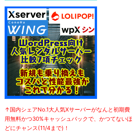
↑国内シェアNo.1大人気Xサーバーがなんと初期費
用無料かつ30%キャッシュバックで、かつてないほ
どにチャンス(11/4まで)！