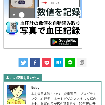
この記事を書いた人
Neby
本を毎日多読しつつ、資産運用、プログラミ
ング、心理学、ネットビジネススキルを猛向
上中。貧富の差が広がる5年後、10年後に安