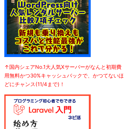
↑国内シェアNo.1大人気Xサーバーがなんと初期費
用無料かつ30%キャッシュバックで、かつてないほ
どにチャンス(11/4まで)！