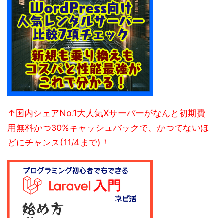
↑国内シェアNo.1大人気Xサーバーがなんと初期費
用無料かつ30%キャッシュバックで、かつてないほ
どにチャンス(11/4まで)！